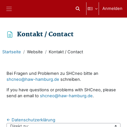
Zum Hauptinhalt
Anmelden
Sucheingabe umschalten
Website-Übersicht
Kontakt / Contact
Startseite
Website
Kontakt / Contact
Abschlussbedingungen
Bei Fragen und Problemen zu SHCneo bitte an
shcneo@haw-hamburg.de
schreiben.
If you have questions or problems with SHCneo, please
send an email to
shcneo@haw-hamburg.de
.
← Datenschutzerklärung